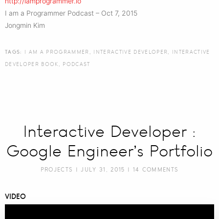
http://iamprogrammer.io
I am a Programmer Podcast – Oct 7, 2015
Jongmin Kim
TAGS:
I AM A PROGRAMMER
,
INTERACTIVE DEVELOPER
,
INTERACTIVE
DEVELOPER BOOK
,
PODCAST
Interactive Developer :
Google Engineer’s Portfolio
PROJECTS
| JULY 31, 2015 |
14 COMMENTS
VIDEO