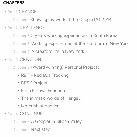
CHAPTERS
CHANGE
•
Part 1.
Showing my work at the Google I/O 2014
Chapter 1.
CHALLENGE
•
Part 2.
5 years working experiences in South Korea
Chapter 2.
Working experiences at the Firstborn in New York
Chapter 3.
A creator’s life in New York
Chapter 4.
CREATION
•
Part 3.
(Award-winning) Personal Projects
Chapter 5.
• RBT – Red Bus Tracking
• DESK Project
• Form Follows Function
• The mimetic words of Hangeul
• Material Interaction
CONTINUE
•
Part 4.
A Googler in Silicon Valley
Chapter 6.
Next step
Chapter 7.